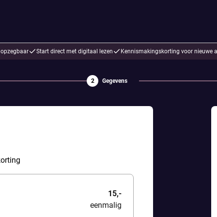
d opzegbaar
Start direct met digitaal lezen
Kennismakingskorting voor nieuwe 
2
Gegevens
orting
15,-
eenmalig