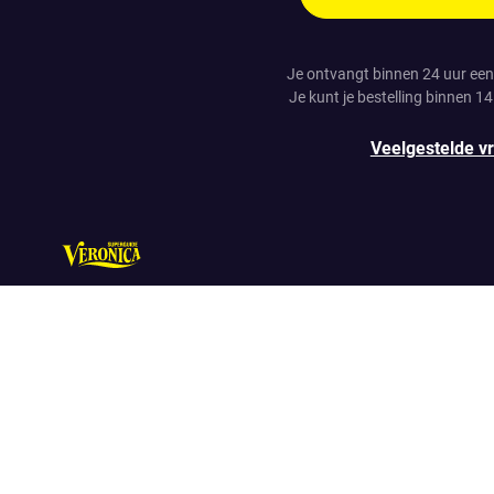
Je ontvangt binnen 24 uur een
Je kunt je bestelling binnen 1
Veelgestelde v