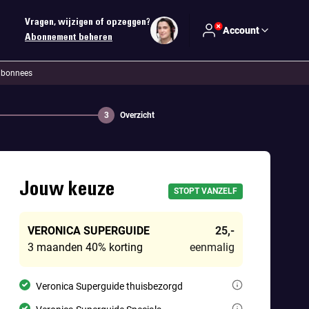
Vragen, wijzigen of opzeggen?
Account
Abonnement beheren
abonnees
3
Overzicht
Jouw keuze
STOPT VANZELF
VERONICA SUPERGUIDE
25,-
3 maanden
40% korting
eenmalig
Veronica Superguide is hét entertainment-tijdschrift van Nederland. 
Veronica Superguide thuisbezorgd