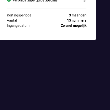
Veronica Superguide brengt ook specials uit, met nóg meer kijk- en 
Veronica Superguide Specials
Kortingsperiode
3 maanden
Aantal
15 nummers
Ingangsdatum
Zo snel mogelijk