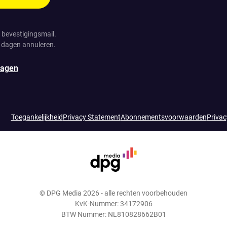
 bevestigingsmail.
4 dagen annuleren.
ragen
Toegankelijkheid
Privacy Statement
Abonnementsvoorwaarden
Privac
© DPG Media 2026 - alle rechten voorbehouden
KvK-Nummer: 34172906
BTW Nummer: NL810828662B01