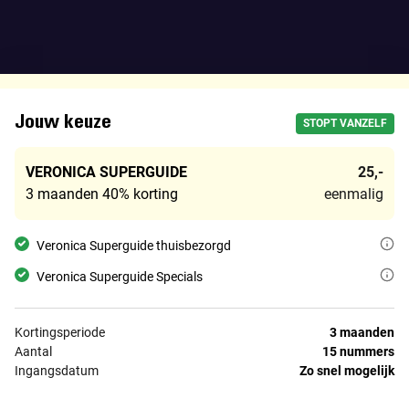
13.95
Veronica Superguide
25,-
Jouw keuze
STOPT VANZELF
3 maanden
40% korting
eenmalig
VERONICA SUPERGUIDE
25,-
3 maanden
40% korting
eenmalig
Veronica Superguide is hét entertainment-tijdschrift van Nederland. Na
Veronica Superguide thuisbezorgd
Veronica Superguide brengt ook specials uit, met nóg meer kijk- en lu
Veronica Superguide Specials
Kortingsperiode
3 maanden
Aantal
15 nummers
Ingangsdatum
Zo snel mogelijk